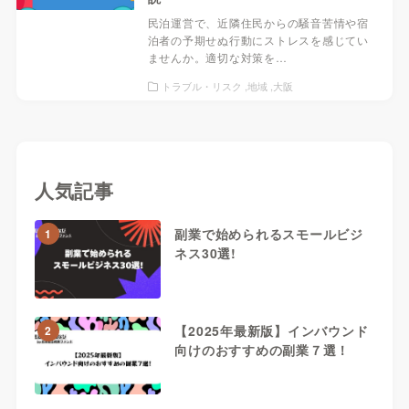
民泊運営で、近隣住民からの騒音苦情や宿
泊者の予期せぬ行動にストレスを感じてい
ませんか。適切な対策を…
トラブル・リスク
地域
大阪
人気記事
閉じる
副業で始められるスモールビジ
1
ネス30選!
【2025年最新版】インバウンド
2
向けのおすすめの副業７選！