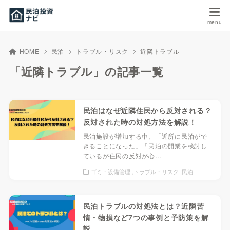
HOME
民泊
トラブル・リスク
近隣トラブル
「近隣トラブル」の記事一覧
民泊はなぜ近隣住民から反対される？
反対された時の対処方法を解説！
民泊施設が増加する中、「近所に民泊がで
きることになった」「民泊の開業を検討し
ているが住民の反対が心…
ゴミ・設備管理
トラブル・リスク
民泊
民泊トラブルの対処法とは？近隣苦
情・物損など7つの事例と予防策を解
説