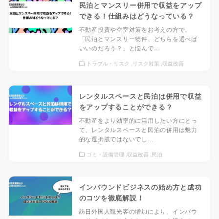
民泊とマンスリー併用で収益をアップ
できる！仕組みはどうなっている？
不動産投資や空室対策をお考えの方で、
「民泊とマンスリー物件、どちらを選べば
いいのだろう？」と悩んで…
トラブル・リスク
リスク対策
収益改善
レンタルスペースと民泊は併用で収益
をアップすることができる？
不動産をより効率的に活用したい方にとっ
て、レンタルスペースと民泊の併用は魅力
的な選択肢ではないでし…
閉じる
ゴミ・設備管理
収益改善
民泊
インバウンドビジネスの始め方と成功
のコツを徹底解説！
訪日外国人観光客の増加により、インバウ