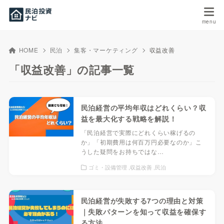
HOME
民泊
集客・マーケティング
収益改善
「収益改善」の記事一覧
民泊経営の平均年収はどれくらい？収
益を最大化する戦略を解説！
「民泊経営で実際にどれくらい稼げるの
か」「初期費用は何百万円必要なのか」こ
うした疑問をお持ちではな…
ゴミ・設備管理
収益改善
民泊
民泊経営が失敗する7つの理由と対策
｜失敗パターンを知って収益を確保す
る方法