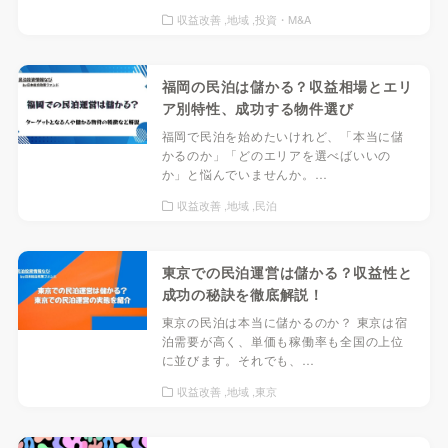
収益改善
地域
投資・M&A
福岡の民泊は儲かる？収益相場とエリ
ア別特性、成功する物件選び
福岡で民泊を始めたいけれど、「本当に儲
かるのか」「どのエリアを選べばいいの
か」と悩んでいませんか。…
収益改善
地域
民泊
東京での民泊運営は儲かる？収益性と
成功の秘訣を徹底解説！
東京の民泊は本当に儲かるのか？ 東京は宿
泊需要が高く、単価も稼働率も全国の上位
に並びます。それでも、…
収益改善
地域
東京