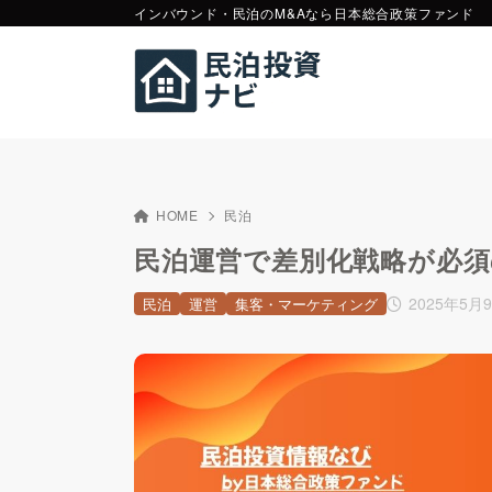
インバウンド・民泊のM&Aなら日本総合政策ファンド
HOME
民泊
民泊運営で差別化戦略が必須
2025年5月
民泊
運営
集客・マーケティング